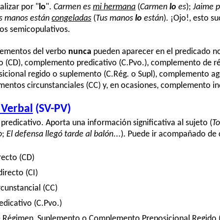
lizar por "
lo
".
Carmen es
mi hermana
(
Carmen
lo
es
);
Jaime 
s manos están
congeladas
(
Tus manos
lo
están
). ¡Ojo!, esto s
los semicopulativos.
lementos del verbo
nunca
pueden aparecer en el predicado n
 (CD), complemento predicativo (C.Pvo.), complemento de r
cional regido o suplemento (C.Rég. o Supl), complemento agen
entos circunstanciales (CC) y, en ocasiones, complemento ind
 Verbal
(SV-PV)
 predicativo. Aporta una información significativa al sujeto (
To
o
;
El defensa llegó tarde al balón
...). Puede ir acompañado d
ecto (CD)
recto (CI)
unstancial (CC)
icativo (C.Pvo.)
égimen, Suplemento o Complemento Preposicional Regido (C