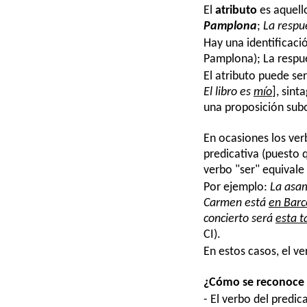
El
atributo
es aquell
Pamplona
;
La respu
Hay una identificaci
Pamplona); La respue
El atributo puede ser
El libro es
mío
], sint
una proposición sub
En ocasiones los ve
predicativa (puesto 
verbo "ser" equivale
Por ejemplo:
La asa
Carmen está
en Barc
concierto será
esta t
CI).
En estos casos, el ve
¿Cómo se reconoce e
- El verbo del predic