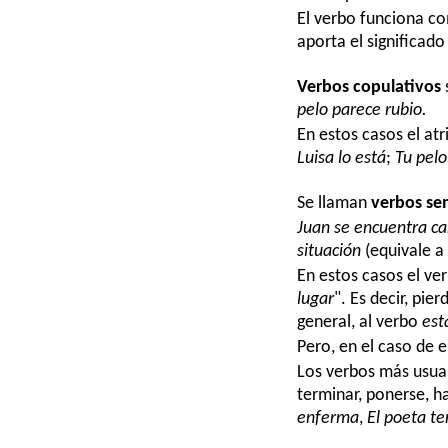
El verbo funciona co
aporta el significado
Verbos copulativos
pelo parece rubio.
En estos casos el at
Luisa lo está
;
Tu pelo
Se llaman
verbos se
Juan se encuentra ca
situación
(equivale a
En estos casos el ve
lugar
". Es decir, pie
general, al verbo
est
Pero, en el caso de 
Los verbos más usual
terminar, ponerse, h
enferma
,
El poeta te