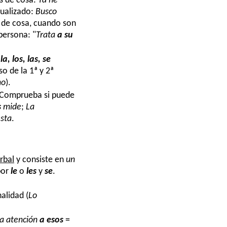
es de cosa:
Ya he
dualizado:
Busco
s de cosa, cuando son
 persona:
"
Trata
a su
 la, los, las, se
so de la 1ª y 2ª
mo
).
. Comprueba si puede
s
mide
;
La
sta
.
rbal
y consiste en
un
por
le
o
les
y
se
.
alidad (
Lo
la atención
a esos
=