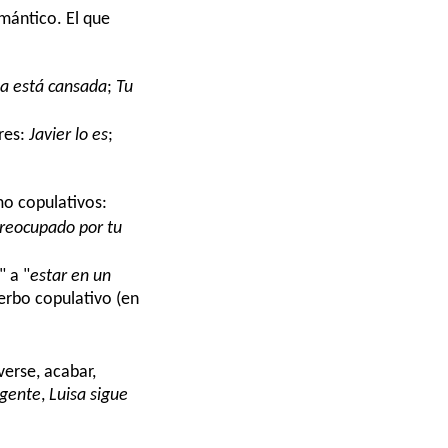
emántico. El que
a está cansada
;
Tu
ores:
Javier lo es
;
o copulativos:
preocupado por tu
" a "
estar en un
 verbo copulativo (en
verse, acabar,
igente
,
Luisa sigue