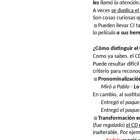
les
llamó la atención
A veces
se duplica el
Son cosas curiosas q
Pueden llevar CI ta
la película
a sus he
¿Cómo distinguir el 
Como ya sabes, el 
P
uede resultar difíci
criterio para recono
Pronominalizació
Miró a Pablo
-
Lo
En cambio, al sustit
Entregó el paque
Entregó el paquet
Transformación en
(
fue regalado
)
el CD 
inalterable. Por eje