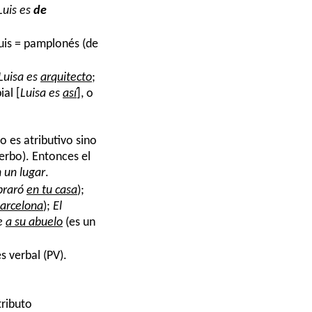
Luis es
de
Luis = pamplonés (de
Luisa es
arquitecto
;
ial [
Luisa es
así
], o
o es atributivo sino
erbo). Entonces el
n un lugar
.
braró
en tu casa
);
arcelona
);
El
ce
a su abuelo
(es un
s verbal (PV).
tributo