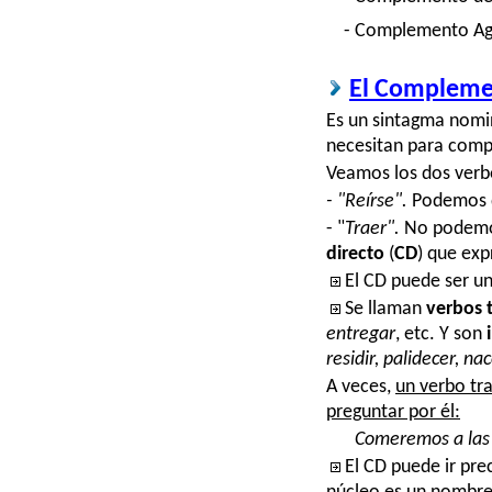
- Complemento Age
El Compleme
Es un sintagma nomin
necesitan para compl
Veamos los dos verbo
- "Reírse".
Podemos 
-
"
T
raer".
No podemos
directo
(
CD
) que exp
E
l CD puede ser u
Se llaman
verbos t
entregar
, etc. Y son
residir, palidecer, nac
A veces,
un verbo tr
preguntar por él:
Comeremos a las
El CD puede ir pre