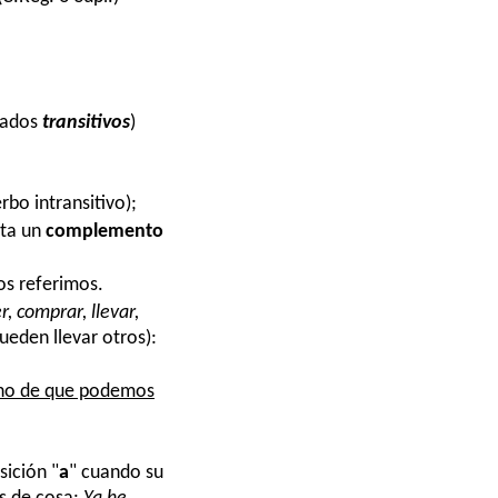
amados
transitivos
)
rbo intransitivo);
ita un
complemento
os referimos.
, comprar, llevar,
eden llevar otros):
echo de que podemos
osición
"
a
"
cuando su