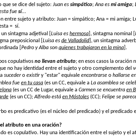
o que se dice del sujeto:
Juan es
simpático
;
Ana es
mi
amiga
;
esta fue
sí
...
ón entre sujeto y atributo: Juan = simpático; Ana = mi amiga; 
sta = sí.
 un sintagma adjetival
[
Luisa es
hermosa
], sintagma
nominal [
agma preposicional [
Luisa es
de Valladolid
], un sintagma adverb
ordinada [
Pedro y Alba son
quienes trabajaron en la mina
].
rbos copulativos
no llevan atributo
; en esos casos la oración n
que no hay identidad entre el sujeto y otro complemento del v
 a
suceder
o
existir
y "estar" equivale
encontrarse
o
hallarse e
mblea fue
en tu casa
(es un CC, equivale a
La asamblea se cele
elona
(es un CC de Lugar, equivale a
Carmen se encuentra
en B
arde
(es un CC);
Alfredo está
en Móstoles
(CC);
Felipe se pare
rbo es predicativo (es el núcleo del predicado) y el predicado e
l atributo en una oración?
ado es copulativo. Hay una identificación entre el sujeto y el a