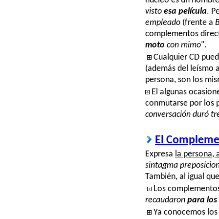
núcleo es un nombre
visto
esa película
. P
empleado
(frente a
B
complementos direct
moto
con mimo
"
.
Cualquier CD pued
(además del leísmo 
persona, son los mis
El algunas ocasion
conmutarse por los 
conversación duró tr
El Complemen
Expresa
la persona, 
sintagma preposicion
También, al igual que
Los complementos 
recaudaron
para los
Ya conocemos los 