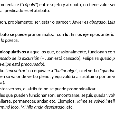
mo enlace ("
cópula
") entre sujeto y atributo, no tiene valor s
 al predicado es el atributo.
son, propiamente: ser, estar o parecer:
Javier es abogado
;
Luis
ributo se puede pronominalizar con
lo
. En los ejemplos anteri
 lo parece.
micopulativos
a aquellos que, ocasionalmente, funcionan com
nsado de la excursión
(= Juan está cansado);
Felipe se quedó 
Felipe está preocupado
).
rbo "
encontrar
" no equivale a "
hallar algo
", ni el verbo "
quedar
rden su valor de verbo pleno, y equivaldría a sustituirlo por un
ar
).
estos verbos, el atributo no se puede pronominalizar.
es que pueden funcionar son: encontrarse, seguir, quedar, vol
allarse, permanecer, andar, etc. Ejemplos:
Jaime se volvió intel
rminó loco
,
Mi hijo anda despistado
, etc.