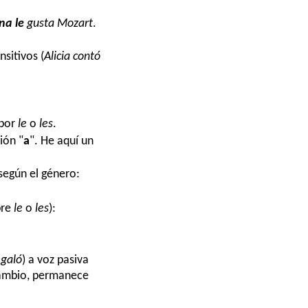
ana
le
gusta Mozart
.
nsitivos (
Alicia contó
 por
le
o
les
.
ión "
a
". He aquí un
 según el género:
pre
le
o
les
):
egaló
) a voz pasiva
cambio, permanece