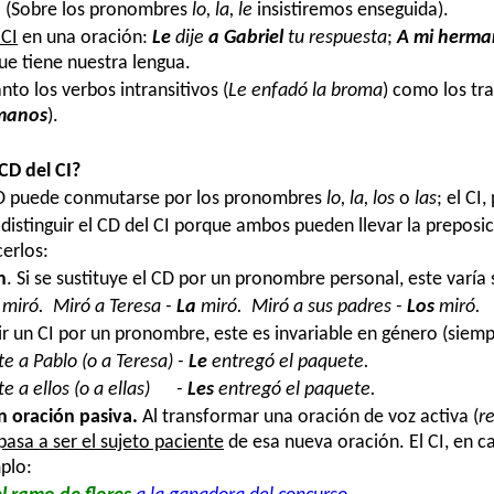
. (Sobre los pronombres
lo, la, le
insistiremos enseguida).
 CI
en una oración:
Le
dije
a
Gabriel
tu respuesta
;
A mi herm
ue tiene nuestra lengua.
nto los verbos intransitivos (
Le enfadó la broma
) como los tra
rmanos
).
CD del CI?
CD puede conmutarse por los pronombres
lo, la, los
o
las
; el CI,
l distinguir el CD del CI porque ambos pueden llevar la preposic
cerlos:
n
. Si se sustituye el CD por un pronombre personal, este varía
miró.
Miró a Teresa
-
La
miró.
Miró a sus padres
-
Los
miró.
uir un CI por un pronombre, este es invariable en género (siem
te a Pablo (o a Teresa)
-
Le
entregó el paquete.
e a ellos (o a ellas)
-
Les
entregó el paquete.
 oración pasiva.
A
l transformar una oración de voz activa (
r
pasa a ser el sujeto paciente
de esa nueva oración. El CI, en 
mplo: