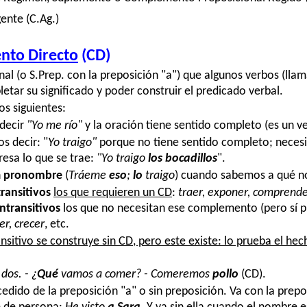
nte (C.Ag.)
nto Directo
(CD)
al (o S.Prep. con la preposición "a") que algunos verbos (ll
etar su significado y poder construir el predicado verbal.
s siguientes:
decir
"Yo me río"
y la oración
tiene sentido completo (es un ve
 decir: "
Yo traigo"
porque no tiene sentido completo; neces
resa lo que se trae:
"Yo traigo
los
bocadillos
"
.
n
pronombre
(
Tráeme
eso
;
lo
traigo
) cuando sabemos a qué n
ransitivos
los que requieren un CD
:
traer, exponer, comprender
intransitivos
los que no necesitan ese complemento (pero sí pu
er, crecer
, etc.
ansitivo se construye sin CD, pero este existe: lo prueba el h
 dos.
-
¿
Qué
vamos a comer?
-
Comeremos
pollo
(CD).
cedido de la preposición "a" o sin preposición. Va con la prep