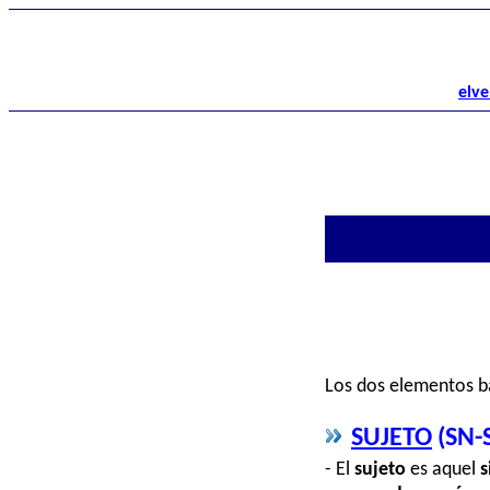
elve
Los dos elementos bá
SUJETO
(SN-S
- El
sujeto
es aquel
s