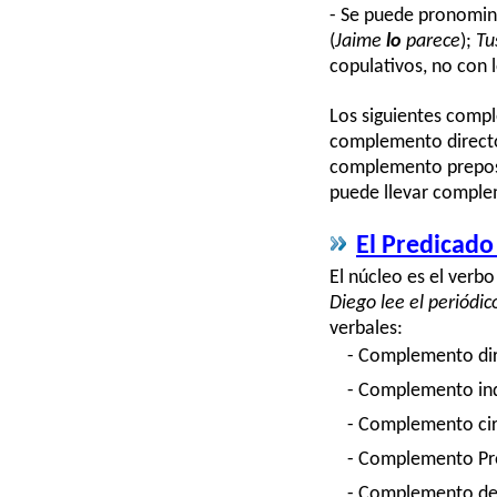
- Se puede pronomina
(
Jaime
lo
parece
);
Tu
copulativos, no con 
Los siguientes comp
complemento directo
complemento preposi
puede llevar complem
El Predicado
El núcleo es el verbo
Diego lee el periódic
verbales:
- Complemento dir
- Complemento indi
- Complemento circ
- Complemento Pred
- Complemento de R