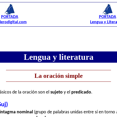
PORTADA
PORTADA
lerodigital.com
Lengua y Liter
Lengua y literatura
La oración simple
sicos de la oración son el
sujeto
y el
predicado
.
uj)
intagma nominal
(grupo de palabras unidas entre sí en torno