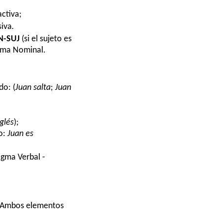
activa;
siva
.
N-SUJ
(si el sujeto es
agma Nominal.
do: (
Juan salta
;
Juan
glés
);
o:
Juan es
agma Verbal -
 Ambos elementos