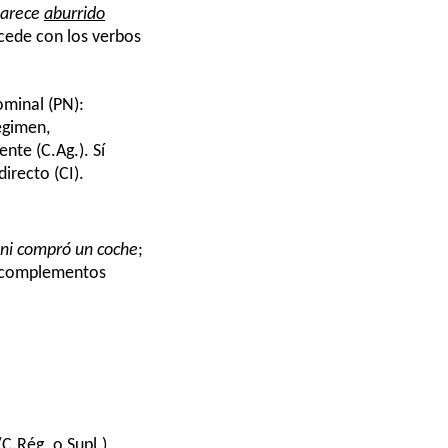
parece
aburrido
ucede con los verbos
ominal (PN):
égimen,
te (C.Ag.). Sí
irecto (CI).
ni compró un coche
;
e complementos
.Rég. o Supl.)