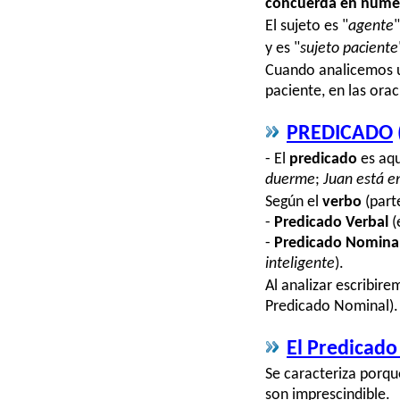
concuerda en númer
El sujeto es "
agente
"
y es "
sujeto paciente
Cuando analicemos u
paciente, en las ora
PREDICADO
- El
predicado
es aqu
duerme
;
Juan está e
Según el
verbo
(part
-
Predicado Verbal
(
-
Predicado Nomina
inteligente
).
Al analizar escribir
Predicado Nominal).
El Predicad
Se caracteriza porqu
son imprescindible.