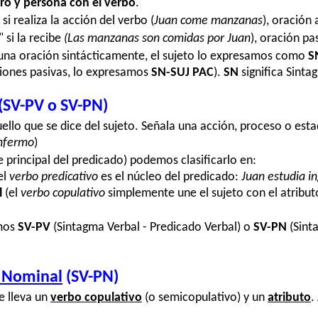
o y persona con el verbo
.
 si realiza la acción del verbo (
Juan come manzanas
), oración 
" si la recibe
(Las manzanas son comidas por Juan
), oración pa
na oración sintácticamente, el sujeto lo expresamos como
S
ciones pasivas, lo expresamos
SN-SUJ PAC
).
SN
significa Sint
(SV-PV o SV-PN)
ello que se dice del sujeto. Señala una acción, proceso o esta
nfermo
)
e principal del predicado) podemos clasificarlo en:
el
verbo predicativo
es el núcleo del predicado:
Juan estudia in
l
(el
verbo copulativo
simplemente une el sujeto con el atribut
emos
SV-PV
(Sintagma Verbal - Predicado Verbal) o
SV-PN
(Sint
o Nominal
(SV-PN)
e lleva un
verbo copulativo
(o semicopulativo) y un
atributo
.