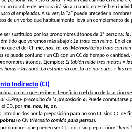
 de persona:
He visto
a Sara
.
Y va sin ella cuando el nombre 
ero un nombre de persona irá sin
a
cuando no esté bien indivi
usco al empleado
). A su vez, la "a" puede preceder a nombre
os de un verbo que habitualmente lleva un complemento de
e ser sustituido por los pronombres átonos de 3ª persona:
lo,
admitido que veremos más abajo)
:
La
trata con mimo
. En el ca
mo que el del CI:
me, nos, te, os
(
Me
/
nos
/
te
/
os
trata con mi
es se puede confundir un CD con un CC de tiempo o cantidad
pronombres átonos. Ejemplos:
El tablón mide tres metros
=
lo
es horas
=
las
duró
;
La estantería cuesta treinta euros
=
los
cue
to Indirecto
(CI)
animal o cosa que recibe el beneficio o el daño de la acción ve
al -S.Prep- precedido de la preposición
a
. Puede conmutarse 
 el CD, por
me, nos, te, os
.
introducidos por la preposición
para
no son CI, sino CC de fin
 pobres
) o CN (
Necesito c
omida
para perros
).
pronombres que pueden ser CI, con o sin preposición:
Llamó 